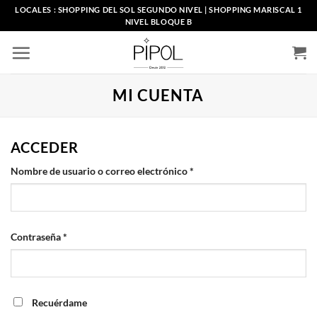
Saltar
LOCALES : SHOPPING DEL SOL SEGUNDO NIVEL | SHOPPING MARISCAL 1
NIVEL BLOQUE B
al
contenido
MI CUENTA
ACCEDER
Obligatorio
Nombre de usuario o correo electrónico
*
Obligatorio
Contraseña
*
Recuérdame