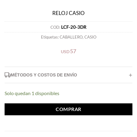
RELOJ CASIO
LCF-20-3DR
COD:
Etiquetas:
CABALLERO
,
CASIO
57
USD
+
MÉTODOS Y COSTOS DE ENVÍO
Delivery (Hasta 7km): 25.000gs.
Solo quedan 1 disponibles
Delivery (Superior a 7km): 3.500gs/km.
Para envíos de mayor distancia contáctenos.
COMPRAR