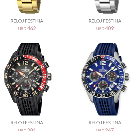
+
RELOJ FESTINA
RELOJ FESTINA
462
409
USD
USD
+
RELOJ FESTINA
RELOJ FESTINA
281
267
USD
USD