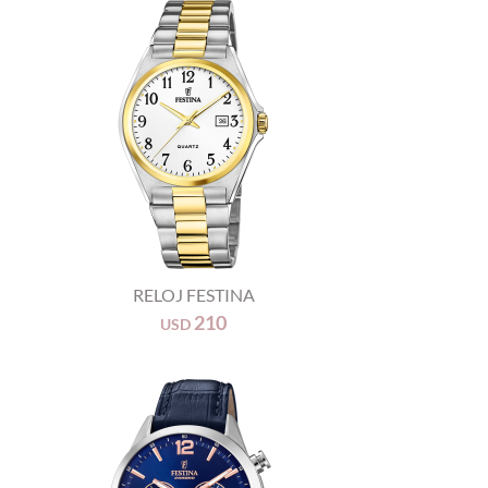
+
RELOJ FESTINA
210
USD