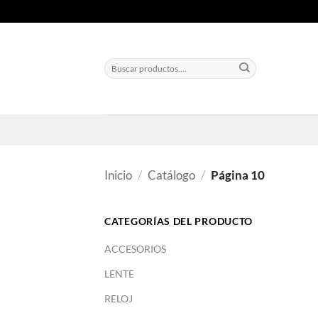
Saltar
al
contenido
Buscar
por:
Inicio
/
Catálogo
/
Página 10
CATEGORÍAS DEL PRODUCTO
ACCESORIOS
LENTE
RELOJ