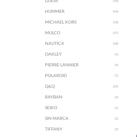
GUESS
(58)
HUMMER
(44)
MICHAEL KORS
(58)
MULCO
(27)
NAUTICA
(48)
OAKLEY
(1)
PIERRE LANNIER
(4)
+
POLAROID
(7)
Q&Q
(25)
RAYBAN
(6)
SEIKO
(1)
SIN MARCA
(2)
TIFFANY
(2)